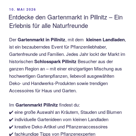
VERÖFFENTLICHT
10. MAI 2026
AM
Entdecke den Gartenmarkt in Pillnitz – Ein
Erlebnis für alle Naturfreunde
Der
Gartenmarkt in Pillnitz
, mit dem
kleinen Landladen
,
ist ein bezauberndes Event für Pflanzenliebhaber,
Gartenfreunde und Familien. Jedes Jahr lockt der Markt im
historischen
Schlosspark Pillnitz
Besucher aus der
ganzen Region an – mit einer einzigartigen Mischung aus
hochwertigen Gartenpflanzen, liebevoll ausgewählten
Deko- und Handwerks-Produkten sowie trendigen
Accessoires für Haus und Garten.
Im
Gartenmarkt Pillnitz
findest du:
✔️ eine große Auswahl an Kräutern, Stauden und Blumen
✔️ individuelle Gartenideen vom kleinen Landladen
✔️ kreative Deko-Artikel und Pflanzenaccessoires
✔️ fachkundige Tipps von Pflanzenexperten