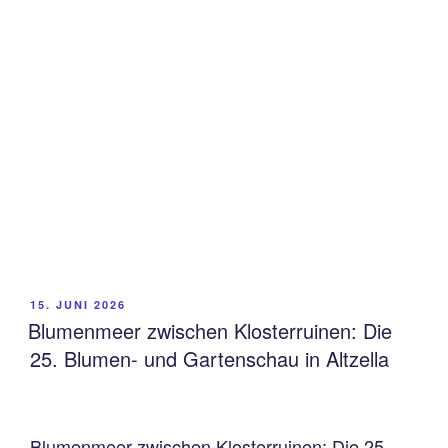
VERÖFFENTLICHT
15. JUNI 2026
AM
Blumenmeer zwischen Klosterruinen: Die
25. Blumen- und Gartenschau in Altzella
Blumenmeer zwischen Klosterruinen: Die 25.