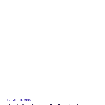
VERÖFFENTLICHT
19. APRIL 2026
AM