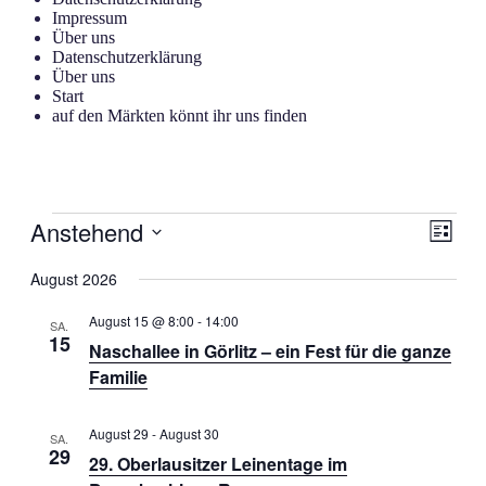
Impressum
Über uns
Datenschutzerklärung
Über uns
Start
auf den Märkten könnt ihr uns finden
Veranstaltungen
Anstehend
Ansic
Veran
Liste
Ansic
Navig
Datum
Navig
wählen.
August 2026
August 15 @ 8:00
-
14:00
SA.
15
Naschallee in Görlitz – ein Fest für die ganze
Familie
August 29
-
August 30
SA.
29
29. Oberlausitzer Leinentage im