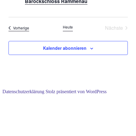
Barockschloss Rammenau
Heute
Nächste
Veranstaltungen
Vorherige
Veranstal
Kalender abonnieren
Datenschutzerklärung
Stolz präsentiert von WordPress