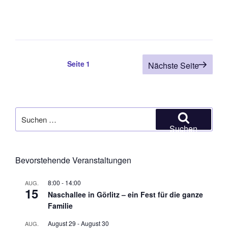
Seitennummerierung
Seite
1
Nächste Seite
der
Beiträge
Suchen
nach:
Suchen
Bevorstehende Veranstaltungen
8:00
-
14:00
AUG.
15
Naschallee in Görlitz – ein Fest für die ganze
Familie
August 29
-
August 30
AUG.