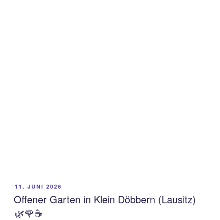
VERÖFFENTLICHT
11. JUNI 2026
AM
Offener Garten in Klein Döbbern (Lausitz)
🌿🌹☕