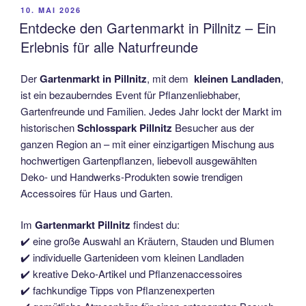
VERÖFFENTLICHT
10. MAI 2026
AM
Entdecke den Gartenmarkt in Pillnitz – Ein
Erlebnis für alle Naturfreunde
Der
Gartenmarkt in Pillnitz
, mit dem
kleinen Landladen
,
ist ein bezauberndes Event für Pflanzenliebhaber,
Gartenfreunde und Familien. Jedes Jahr lockt der Markt im
historischen
Schlosspark Pillnitz
Besucher aus der
ganzen Region an – mit einer einzigartigen Mischung aus
hochwertigen Gartenpflanzen, liebevoll ausgewählten
Deko- und Handwerks-Produkten sowie trendigen
Accessoires für Haus und Garten.
Im
Gartenmarkt Pillnitz
findest du:
✔️ eine große Auswahl an Kräutern, Stauden und Blumen
✔️ individuelle Gartenideen vom kleinen Landladen
✔️ kreative Deko-Artikel und Pflanzenaccessoires
✔️ fachkundige Tipps von Pflanzenexperten