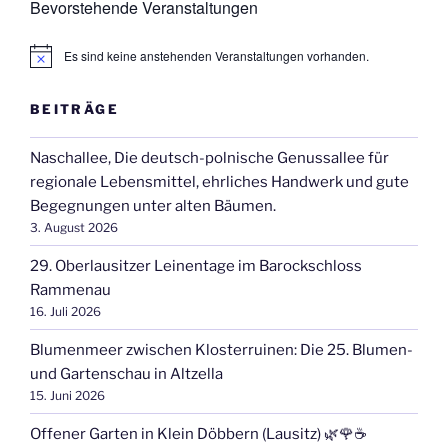
Bevorstehende Veranstaltungen
Es sind keine anstehenden Veranstaltungen vorhanden.
H
i
n
BEITRÄGE
w
e
i
Naschallee, Die deutsch-polnische Genussallee für
s
regionale Lebensmittel, ehrliches Handwerk und gute
Begegnungen unter alten Bäumen.
3. August 2026
29. Oberlausitzer Leinentage im Barockschloss
Rammenau
16. Juli 2026
Blumenmeer zwischen Klosterruinen: Die 25. Blumen-
und Gartenschau in Altzella
15. Juni 2026
Offener Garten in Klein Döbbern (Lausitz) 🌿🌹☕