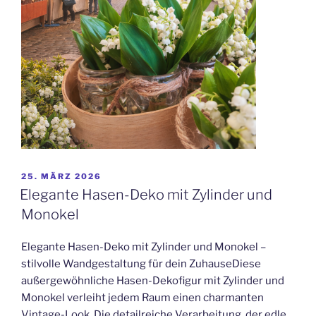
VERÖFFENTLICHT
25. MÄRZ 2026
AM
Elegante Hasen-Deko mit Zylinder und
Monokel
Elegante Hasen-Deko mit Zylinder und Monokel –
stilvolle Wandgestaltung für dein ZuhauseDiese
außergewöhnliche Hasen-Dekofigur mit Zylinder und
Monokel verleiht jedem Raum einen charmanten
Vintage-Look. Die detailreiche Verarbeitung, der edle