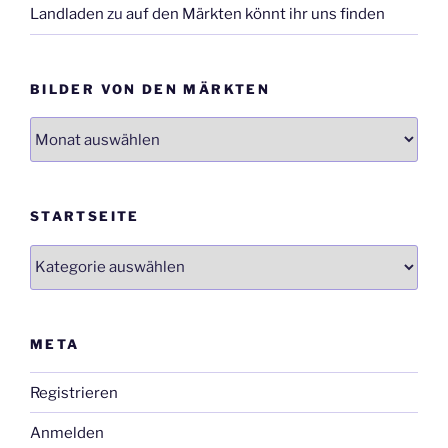
Landladen
zu
auf den Märkten könnt ihr uns finden
BILDER VON DEN MÄRKTEN
Bilder
von
den
Märkten
STARTSEITE
Startseite
META
Registrieren
Anmelden