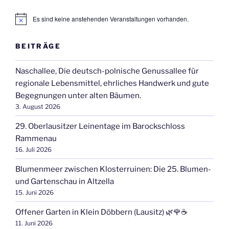
Es sind keine anstehenden Veranstaltungen vorhanden.
H
i
n
BEITRÄGE
w
e
i
Naschallee, Die deutsch-polnische Genussallee für
s
regionale Lebensmittel, ehrliches Handwerk und gute
Begegnungen unter alten Bäumen.
3. August 2026
29. Oberlausitzer Leinentage im Barockschloss
Rammenau
16. Juli 2026
Blumenmeer zwischen Klosterruinen: Die 25. Blumen-
und Gartenschau in Altzella
15. Juni 2026
Offener Garten in Klein Döbbern (Lausitz) 🌿🌹☕
11. Juni 2026