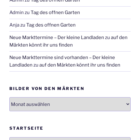
Admin
zu
Tag des offnen Garten
Admin
zu
Tag des offnen Garten
Anja
zu
Tag des offnen Garten
Neue Markttermine – Der kleine Landladen
zu
auf den
Märkten könnt ihr uns finden
Neue Markttermine sind vorhanden – Der kleine
Landladen
zu
auf den Märkten könnt ihr uns finden
BILDER VON DEN MÄRKTEN
Bilder
von
den
Märkten
STARTSEITE