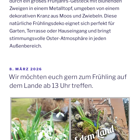
durch ein großes Frühjahrs-Gesteck mit blühenden
Zweigen in einem Metalltopf, umgeben von einem
dekorativen Kranz aus Moos und Zwiebeln. Diese
natürliche Frühlingsdeko eignet sich perfekt für
Garten, Terrasse oder Hauseingang und bringt
stimmungsvolle Oster-Atmosphäre in jeden
Außenbereich.
VERÖFFENTLICHT
8. MÄRZ 2026
AM
Wir möchten euch gern zum Frühling auf
dem Lande ab 13 Uhr treffen.