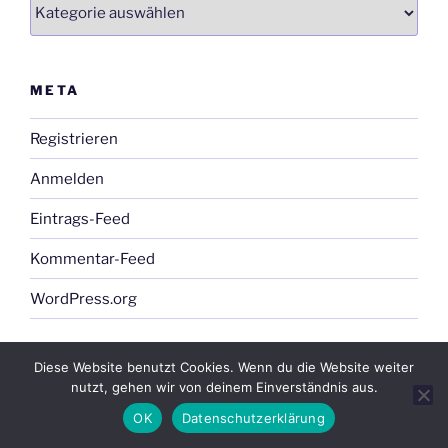
Startseite
META
Registrieren
Anmelden
Eintrags-Feed
Kommentar-Feed
WordPress.org
Diese Website benutzt Cookies. Wenn du die Website weiter
KATEGORIEN
nutzt, gehen wir von deinem Einverständnis aus.
OK
Datenschutzerklärung
Bilder von unseren Veranstaltungen