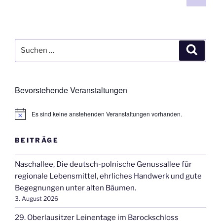
Seit
der
Beiträge
Suchen
Suche
nach:
Bevorstehende Veranstaltungen
Es sind keine anstehenden Veranstaltungen vorhanden.
H
i
n
BEITRÄGE
w
e
i
Naschallee, Die deutsch-polnische Genussallee für
s
regionale Lebensmittel, ehrliches Handwerk und gute
Begegnungen unter alten Bäumen.
3. August 2026
29. Oberlausitzer Leinentage im Barockschloss