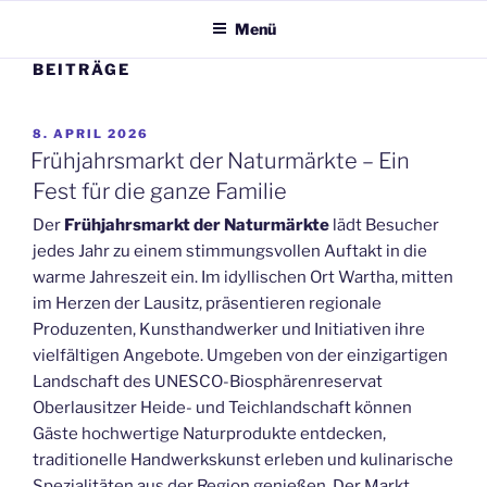
Menü
BEITRÄGE
VERÖFFENTLICHT
8. APRIL 2026
AM
Frühjahrsmarkt der Naturmärkte – Ein
Fest für die ganze Familie
Der
Frühjahrsmarkt der Naturmärkte
lädt Besucher
jedes Jahr zu einem stimmungsvollen Auftakt in die
warme Jahreszeit ein. Im idyllischen Ort
Wartha
, mitten
im Herzen der
Lausitz
, präsentieren regionale
Produzenten, Kunsthandwerker und Initiativen ihre
vielfältigen Angebote. Umgeben von der einzigartigen
Landschaft des
UNESCO-Biosphärenreservat
Oberlausitzer Heide- und Teichlandschaft
können
Gäste hochwertige Naturprodukte entdecken,
traditionelle Handwerkskunst erleben und kulinarische
Spezialitäten aus der Region genießen. Der Markt