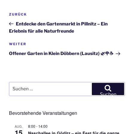
Beitragsnavigation
Vorheriger
ZURÜCK
Beitrag
Entdecke den Gartenmarkt in Pillnitz – Ein
Erlebnis für alle Naturfreunde
Nächster
WEITER
Beitrag
Offener Garten in Klein Döbbern (Lausitz) 🌿🌹☕
Suchen
nach:
Suchen
Bevorstehende Veranstaltungen
8:00
-
14:00
AUG.
15
Naschallee in Görlitz – ein Fest für die ganze