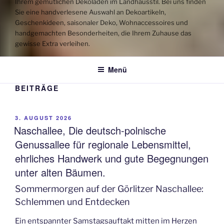
Ihrem gemütlichen Dekoladen im Landhausstil. Bei uns finden
Sie eine handverlesene Auswahl an Dekoartikeln,
Geschenkideen, saisonaler Deko, Wohnaccessoires und
handgemachten Besonderheiten, die Ihrem Zuhause das
gewisse Extra verleihen.
Menü
BEITRÄGE
VERÖFFENTLICHT
3. AUGUST 2026
AM
Naschallee, Die deutsch-polnische
Genussallee für regionale Lebensmittel,
ehrliches Handwerk und gute Begegnungen
unter alten Bäumen.
Sommermorgen auf der Görlitzer Naschallee:
Schlemmen und Entdecken
Ein entspannter Samstagsauftakt mitten im Herzen