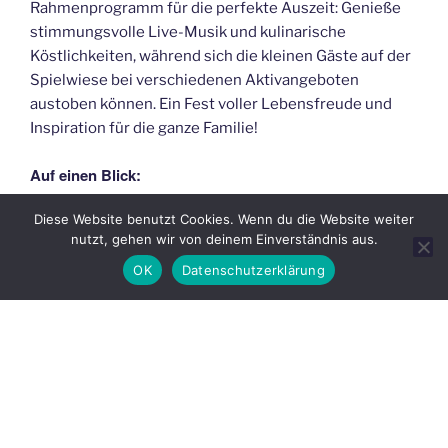
Rahmenprogramm für die perfekte Auszeit: Genieße
stimmungsvolle Live-Musik und kulinarische
Köstlichkeiten, während sich die kleinen Gäste auf der
Spielwiese bei verschiedenen Aktivangeboten
austoben können. Ein Fest voller Lebensfreude und
Inspiration für die ganze Familie!
Auf einen Blick:
Diese Website benutzt Cookies. Wenn du die Website weiter
Wann:
Samstag, 27.06.2026 & Sonntag, 28.06.2026 |
nutzt, gehen wir von deinem Einverständnis aus.
täglich 10:00 – 18:00 Uhr
OK
Datenschutzerklärung
Wo:
Klosterpark Altzella, Zellaer Straße 10, 01683
Nossen
Eintritt:
Erwachsene: 8,00 € | Kinder bis 16 Jahre: 2,00 €
Tipp für Umweltbewusste:
Bei der Anreise mit den
öffentlichen Verkehrsmitteln (Linien 424, 418/412 &