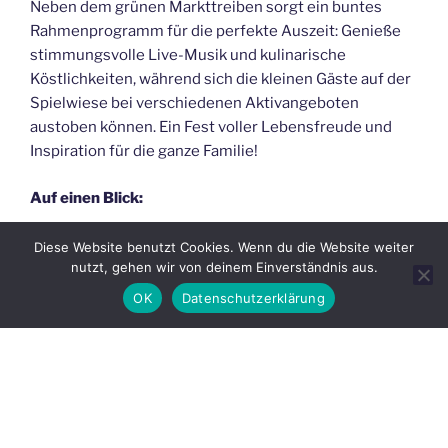
Neben dem grünen Markttreiben sorgt ein buntes
Rahmenprogramm für die perfekte Auszeit: Genieße
stimmungsvolle Live-Musik und kulinarische
Köstlichkeiten, während sich die kleinen Gäste auf der
Spielwiese bei verschiedenen Aktivangeboten
austoben können. Ein Fest voller Lebensfreude und
Inspiration für die ganze Familie!
Auf einen Blick:
Wann:
Samstag, 27.06.2026 & Sonntag, 28.06.2026 |
Diese Website benutzt Cookies. Wenn du die Website weiter
nutzt, gehen wir von deinem Einverständnis aus.
täglich 10:00 – 18:00 Uhr
OK
Datenschutzerklärung
Wo:
Klosterpark Altzella, Zellaer Straße 10, 01683
Nossen
Eintritt:
Erwachsene: 8,00 € | Kinder bis 16 Jahre: 2,00
€