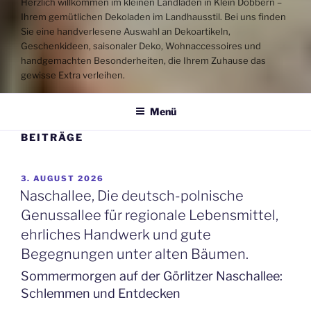
Herzlich willkommen im kleinen Landladen in Klein Döbbern –
Ihrem gemütlichen Dekoladen im Landhausstil. Bei uns finden
Sie eine handverlesene Auswahl an Dekoartikeln,
Geschenkideen, saisonaler Deko, Wohnaccessoires und
handgemachten Besonderheiten, die Ihrem Zuhause das
gewisse Extra verleihen.
Menü
BEITRÄGE
VERÖFFENTLICHT
3. AUGUST 2026
AM
Naschallee, Die deutsch-polnische
Genussallee für regionale Lebensmittel,
ehrliches Handwerk und gute
Begegnungen unter alten Bäumen.
Sommermorgen auf der Görlitzer Naschallee:
Schlemmen und Entdecken