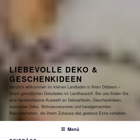
LIEBEVOLLE DEKO &
GESCHENKIDEEN
Herzlich willkommen im kleinen Landladen in Klein Döbbern –
Ihrem gemütlichen Dekoladen im Landhausstil. Bei uns finden Sie
eine handverlesene Auswahl an Dekoartikeln, Geschenkideen,
saisonaler Deko, Wohnaccessoires und handgemachten
Besonderheiten, die Ihrem Zuhause das gewisse Extra verleihen.
Menü