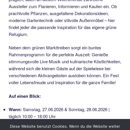
Aussteller zum Flanieren, Informieren und Kaufen ein. Ob
prachtvolle Pflanzen, ausgefallene Dekorationsideen,
moderne Gartentechnik oder stilvolle Außenmöbel – hier
findet jeder die passende Inspiration für das eigene grüne
Refugium.
Neben dem grünen Markttreiben sorgt ein buntes
Rahmenprogramm für die perfekte Auszeit: Genieße
stimmungsvolle Live-Musik und kulinarische Köstlichkeiten,
während sich die kleinen Gäste auf der Spielwiese bei
verschiedenen Aktivangeboten austoben können. Ein Fest
voller Lebensfreude und Inspiration für die ganze Familie!
Auf einen Blick:
Wann:
Samstag, 27.06.2026 & Sonntag, 28.06.2026 |
täglich 10:00 – 18:00 Uhr
Diese Website benutzt Cookies. Wenn du die Website weiter
Wo:
Klosterpark Altzella, Zellaer Straße 10, 01683 Nossen