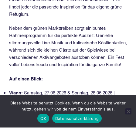
findet jeder die passende Inspiration für das eigene grüne
Refugium.
Neben dem grünen Markttreiben sorgt ein buntes
Rahmenprogramm für die perfekte Auszeit: Genieße
stimmungsvolle Live-Musik und kulinarische Köstlichkeiten,
während sich die kleinen Gäste auf der Spielwiese bei
verschiedenen Aktivangeboten austoben können. Ein Fest
voller Lebensfreude und Inspiration für die ganze Familie!
Auf einen Blick:
Wann:
Samstag, 27.06.2026 & Sonntag, 28.06.2026 |
täglich 10:00 – 18:00 Uhr
Diese Website benutzt Cookies. Wenn du die Website weiter
nutzt, gehen wir von deinem Einverständnis aus.
Wo:
Klosterpark Altzella, Zellaer Straße 10, 01683 Nossen
OK
Datenschutzerklärung
Eintritt:
Erwachsene: 8,00 € | Kinder bis 16 Jahre: 2,00 €