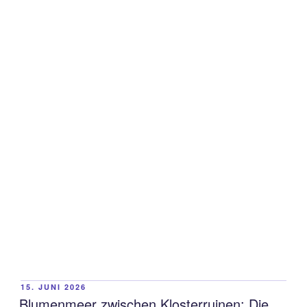
VERÖFFENTLICHT
15. JUNI 2026
AM
Blumenmeer zwischen Klosterruinen: Die