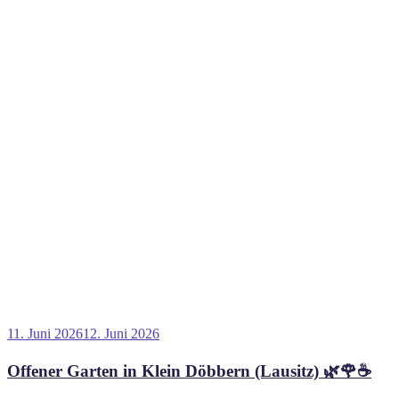
Veröffentlicht
11. Juni 2026
12. Juni 2026
am
Offener Garten in Klein Döbbern (Lausitz) 🌿🌹☕