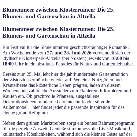
am
Blumenmeer zwischen Klosterruinen: Die 25.
Blumen- und Gartenschau in Altzella
Blumenmeer zwischen Klosterruinen: Die 25.
Blumen- und Gartenschau in Altzella
Ein Festival für die Sinne inmitten geschichtsträchtiger Romantik:
Am Wochenende vom
27. und 28. Juni 2026
verwandelt sich der
idyllische Klosterpark Altzella (bei Nossen) jeweils von
10:00 bis
18:00 Uhr
in ein absolutes Paradies für Natur- und Gartenliebhaber.
Bereits zum 25. Mal lebt hier die jahrhundertealte Gartentradition
der Zisterziensermönche wieder auf. Wo einst Nutzgärten und
Kräuterbeete das klösterliche Leben prägten, laden an diesem
Wochenende zahlreiche Aussteller zum Flanieren, Informieren und
Kaufen ein. Ob prachtvolle Pflanzen, ausgefallene
Dekorationsideen, moderne Gartentechnik oder stilvolle
Außenmöbel – hier findet jeder die passende Inspiration für das
eigene grüne Refugium.
Neben dem grünen Markttreiben sorgt ein buntes Rahmenprogramm
für die perfekte Auszeit: Genieße stimmungsvolle Live-Musik und
kulinarische Köstlichkeiten, während sich die kleinen Gäste auf der