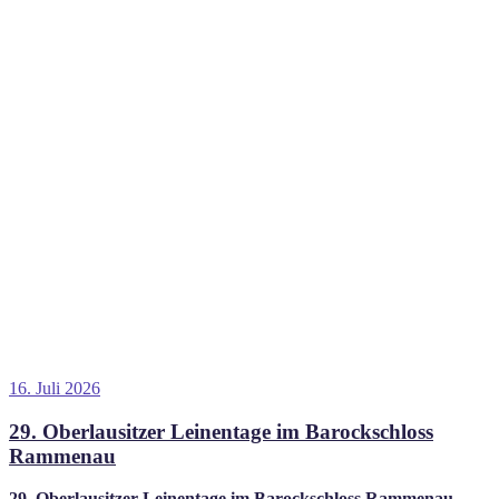
Veröffentlicht
16. Juli 2026
am
29. Oberlausitzer Leinentage im Barockschloss
Rammenau
29. Oberlausitzer Leinentage im Barockschloss Rammenau