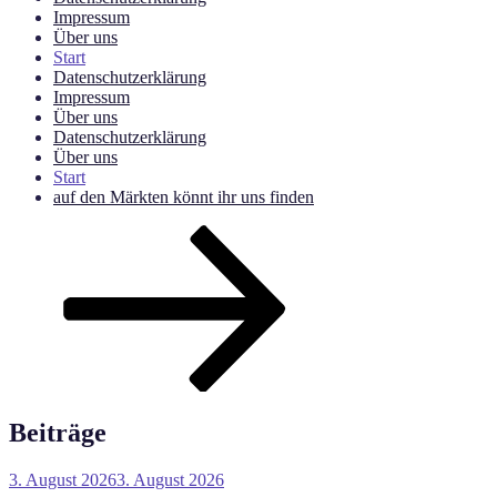
Impressum
Über uns
Start
Datenschutzerklärung
Impressum
Über uns
Datenschutzerklärung
Über uns
Start
auf den Märkten könnt ihr uns finden
Nach
unten
zum
Inhalt
scrollen
Beiträge
Veröffentlicht
3. August 2026
3. August 2026