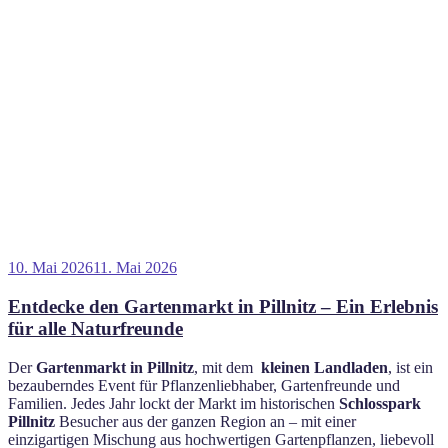
Veröffentlicht
10. Mai 2026
11. Mai 2026
am
Entdecke den Gartenmarkt in Pillnitz – Ein Erlebnis
für alle Naturfreunde
Der
Gartenmarkt in Pillnitz
, mit dem
kleinen Landladen
, ist ein
bezauberndes Event für Pflanzenliebhaber, Gartenfreunde und
Familien. Jedes Jahr lockt der Markt im historischen
Schlosspark
Pillnitz
Besucher aus der ganzen Region an – mit einer
einzigartigen Mischung aus hochwertigen Gartenpflanzen, liebevoll