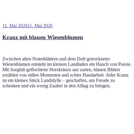
Veröffentlicht
11. Mai 2026
11. Mai 2026
am
Kranz mit blauen Wiesenblumen
Zwischen alten Notenblättern und dem Duft getrockneter
Wiesenblumen entsteht im kleinen Landladen ein Hauch von Poesie.
Mit Sorgfalt geflochtene Herzkränze aus zarten, blauen Blüten
erzählen von stillen Momenten und echter Handarbeit. Jeder Kranz
ist ein kleines Stück Landidylle – geschaffen, um Freude zu
schenken und ein wenig Zauber in den Alltag zu bringen.