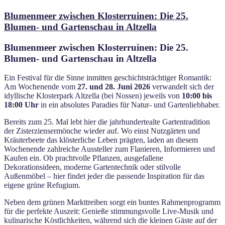
am
Blumenmeer zwischen Klosterruinen: Die 25.
Blumen- und Gartenschau in Altzella
Blumenmeer zwischen Klosterruinen: Die 25.
Blumen- und Gartenschau in Altzella
Ein Festival für die Sinne inmitten geschichtsträchtiger Romantik:
Am Wochenende vom
27. und 28. Juni 2026
verwandelt sich der
idyllische Klosterpark Altzella (bei Nossen) jeweils von
10:00 bis
18:00 Uhr
in ein absolutes Paradies für Natur- und Gartenliebhaber.
Bereits zum 25. Mal lebt hier die jahrhundertealte Gartentradition
der Zisterziensermönche wieder auf. Wo einst Nutzgärten und
Kräuterbeete das klösterliche Leben prägten, laden an diesem
Wochenende zahlreiche Aussteller zum Flanieren, Informieren und
Kaufen ein. Ob prachtvolle Pflanzen, ausgefallene
Dekorationsideen, moderne Gartentechnik oder stilvolle
Außenmöbel – hier findet jeder die passende Inspiration für das
eigene grüne Refugium.
Neben dem grünen Markttreiben sorgt ein buntes Rahmenprogramm
für die perfekte Auszeit: Genieße stimmungsvolle Live-Musik und
kulinarische Köstlichkeiten, während sich die kleinen Gäste auf der