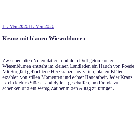
Veröffentlicht
11. Mai 2026
11. Mai 2026
am
Kranz mit blauen Wiesenblumen
Zwischen alten Notenblättern und dem Duft getrockneter
Wiesenblumen entsteht im kleinen Landladen ein Hauch von Poesie.
Mit Sorgfalt geflochtene Herzkränze aus zarten, blauen Blüten
erzählen von stillen Momenten und echter Handarbeit. Jeder Kranz
ist ein kleines Stück Landidylle – geschaffen, um Freude zu
schenken und ein wenig Zauber in den Alltag zu bringen.