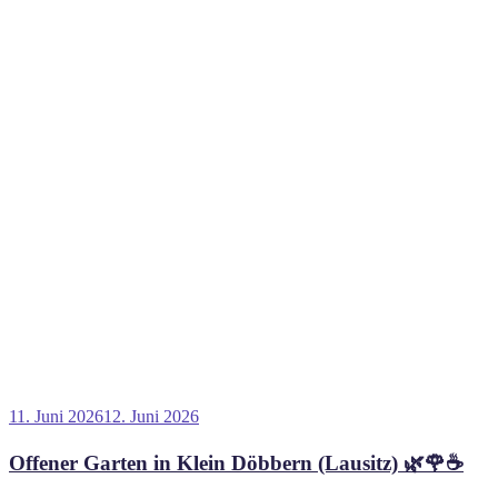
Veröffentlicht
11. Juni 2026
12. Juni 2026
am
Offener Garten in Klein Döbbern (Lausitz) 🌿🌹☕