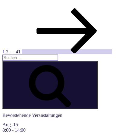
Seitennummerierung
Seite
Seite
Seite
Nächste
Seite
der
Beiträge
1
2
…
41
Suchen
nach:
Suchen
Bevorstehende Veranstaltungen
Aug.
15
8:00
-
14:00