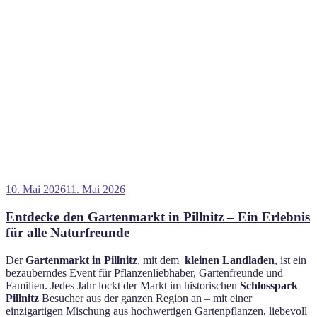
Veröffentlicht
10. Mai 2026
11. Mai 2026
am
Entdecke den Gartenmarkt in Pillnitz – Ein Erlebnis
für alle Naturfreunde
Der
Gartenmarkt in Pillnitz
, mit dem
kleinen Landladen
, ist ein
bezauberndes Event für Pflanzenliebhaber, Gartenfreunde und
Familien. Jedes Jahr lockt der Markt im historischen
Schlosspark
Pillnitz
Besucher aus der ganzen Region an – mit einer
einzigartigen Mischung aus hochwertigen Gartenpflanzen, liebevoll