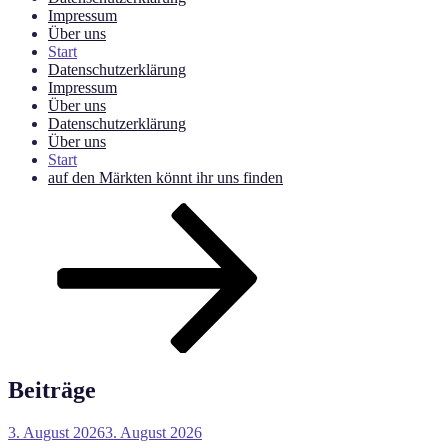
Impressum
Über uns
Start
Datenschutzerklärung
Impressum
Über uns
Datenschutzerklärung
Über uns
Start
auf den Märkten könnt ihr uns finden
Nach
unten
zum
Inhalt
scrollen
Beiträge
Veröffentlicht
3. August 2026
3. August 2026