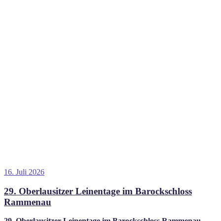
Veröffentlicht
16. Juli 2026
am
29. Oberlausitzer Leinentage im Barockschloss
Rammenau
29. Oberlausitzer Leinentage im Barockschloss Rammenau