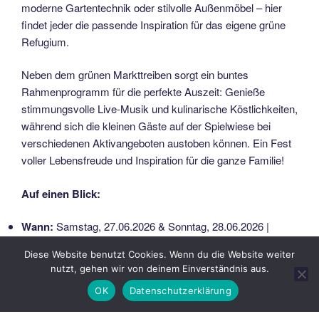
moderne Gartentechnik oder stilvolle Außenmöbel – hier
findet jeder die passende Inspiration für das eigene grüne
Refugium.
Neben dem grünen Markttreiben sorgt ein buntes
Rahmenprogramm für die perfekte Auszeit: Genieße
stimmungsvolle Live-Musik und kulinarische Köstlichkeiten,
während sich die kleinen Gäste auf der Spielwiese bei
verschiedenen Aktivangeboten austoben können. Ein Fest
voller Lebensfreude und Inspiration für die ganze Familie!
Auf einen Blick:
Wann:
Samstag, 27.06.2026 & Sonntag, 28.06.2026 |
täglich 10:00 – 18:00 Uhr
Diese Website benutzt Cookies. Wenn du die Website weiter
nutzt, gehen wir von deinem Einverständnis aus.
Wo:
Klosterpark Altzella, Zellaer Straße 10, 01683 Nossen
OK
Datenschutzerklärung
Eintritt:
Erwachsene: 8,00 € | Kinder bis 16 Jahre: 2,00 €