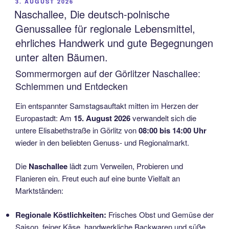
VERÖFFENTLICHT
3. AUGUST 2026
AM
Naschallee, Die deutsch-polnische
Genussallee für regionale Lebensmittel,
ehrliches Handwerk und gute Begegnungen
unter alten Bäumen.
Sommermorgen auf der Görlitzer Naschallee:
Schlemmen und Entdecken
Ein entspannter Samstagsauftakt mitten im Herzen der
Europastadt: Am
15. August 2026
verwandelt sich die
untere Elisabethstraße in Görlitz von
08:00 bis 14:00 Uhr
wieder in den beliebten Genuss- und Regionalmarkt.
Die
Naschallee
lädt zum Verweilen, Probieren und
Flanieren ein.
Freut euch auf eine bunte Vielfalt an
Marktständen:
Regionale Köstlichkeiten:
Frisches Obst und Gemüse der
Saison, feiner Käse, handwerkliche Backwaren und süße