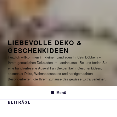
LIEBEVOLLE DEKO &
GESCHENKIDEEN
Herzlich willkommen im kleinen Landladen in Klein Döbbern –
Ihrem gemütlichen Dekoladen im Landhausstil. Bei uns finden Sie
eine handverlesene Auswahl an Dekoartikeln, Geschenkideen,
saisonaler Deko, Wohnaccessoires und handgemachten
Besonderheiten, die Ihrem Zuhause das gewisse Extra verleihen.
Menü
BEITRÄGE