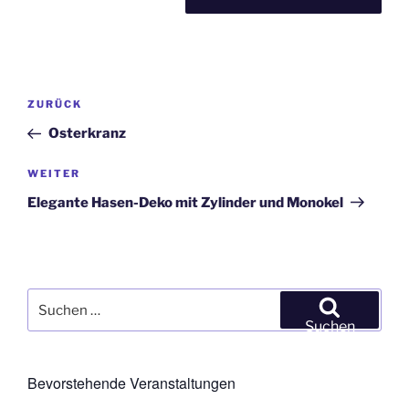
Beitragsnavigation
Vorheriger
ZURÜCK
Beitrag
Osterkranz
Nächster
WEITER
Beitrag
Elegante Hasen-Deko mit Zylinder und Monokel
Suchen
nach:
Suchen
Bevorstehende Veranstaltungen